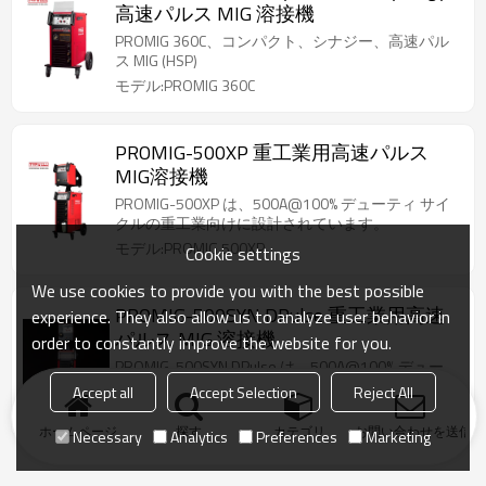
高速パルス MIG 溶接機
PROMIG 360C、コンパクト、シナジー、高速パル
ス MIG (HSP)
モデル:PROMIG 360C
PROMIG-500XP 重工業用高速パルス
MIG溶接機
PROMIG-500XP は、500A@100% デューティ サイ
クルの重工業向けに設計されています。
モデル:PROMIG 500XP
Cookie settings
We use cookies to provide you with the best possible
PROMIG-500SYN DPulse 重工業用高速
experience. They also allow us to analyze user behavior in
パルス MIG 溶接機
order to constantly improve the website for you.
PROMIG-500SYN DPulse は、500A@100% デュー
ティ サイクルの重工業向けに設計されています。
Accept all
Accept Selection
Reject All
モデル:PROMIG-500SYN DPulse
ホームページ
探す
カテゴリ
お問い合わせを送信
Necessary
Analytics
Preferences
Marketing