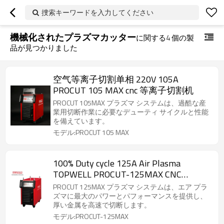
捜索キーワードを入力してください
機械化されたプラズマカッター
に関する
4
個の製
品が見つかりました
空气等离子切割单相 220V 105A
PROCUT 105 MAX cnc 等离子切割机
PROCUT 105MAX プラズマ システムは、過酷な産
業用切断作業に必要なデューティ サイクルと性能
を備えています。
モデル:PROCUT 105 MAX
100% Duty cycle 125A Air Plasma
TOPWELL PROCUT-125MAX CNC
Plasma Cutting
PROCUT 125MAX プラズマ システムは、エア プラ
ズマに最大のパワーとパフォーマンスを提供し、
厚い金属を高速で切断します。
モデル:PROCUT-125MAX