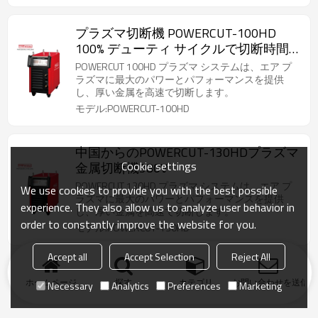
プラズマ切断機 POWERCUT-100HD
100% デューティ サイクルで切断時間
を最大化
POWERCUT 100HD プラズマ システムは、エア プ
ラズマに最大のパワーとパフォーマンスを提供
し、厚い金属を高速で切断します。
モデル:POWERCUT-100HD
中国からのPOWERCUT-130HDプラズマ
Cookie settings
金属切断機380V
POWERCUT 130HD プラズマ システムは、エア プ
We use cookies to provide you with the best possible
ラズマに最大のパワーとパフォーマンスを提供
experience. They also allow us to analyze user behavior in
し、厚い金属を高速で切断します。
order to constantly improve the website for you.
モデル:POWERCUT-130HD
Accept all
Accept Selection
Reject All
ホームページ
探す
カテゴリ
お問い合わせを送信
Necessary
Analytics
Preferences
Marketing