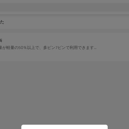
た
i
量が軽量の50％以上で、多ピン7ピンで利用できます...