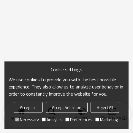
Cookie settings
We use cookies to provide you with the best possible
experience. They also allow us to analyze user behavior in
order to constantly improve the website for you.
Accept all
Accept Selection
Reject All
ホームページ
探す
カテゴリ
お問い合わせを送信
Necessary
Analytics
Preferences
Marketing