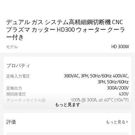
デュアル ガス システム高精細鋼切断機 CNC
プラズマ カッター HD300 ウォーター クーラ
ー付き
HD 300W
モデル
プロパティ
380VAC, 3PH, 50Hz/60Hz 400VAC,
定格入力電圧
3PH, 50Hz/60Hz
300A/200V
定格出力
430V
開回路電圧
100% @ 300A, at 40°C (104°F)
デューティサイクル@
もっと見ます
40°C（104°F）
CE、RoHS
認定
85%
能率
評価
もっと見る
1 年保証
保証
1300*800*580MM
寸法