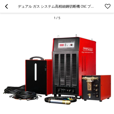
デュアル ガス システム高精細鋼切断機 CNC プラズマ カッター HD300 ウォーター クーラー付き
1
/
5