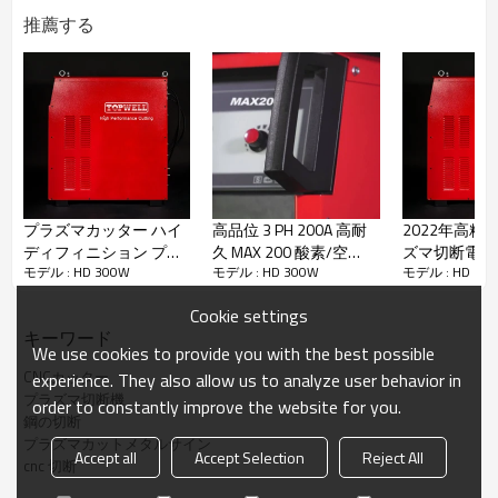
推薦する
プロダクションピアス
40mm
最大切断能力
70mm
ステンレス切断能力
厚さ
プロダクションピアス
32mm
プラズマカッター ハイ
高品位 3 PH 200A 高耐
2022年高精細
ディフィニション プラ
久 MAX 200 酸素/空
ズマ切断電源H
アルミカット能力
厚さ
モデル : HD 300W
モデル : HD 300W
モデル : HD 30
ズマ切断 プラズマソー
気/N2/H35 プラズマ切
ス MAX 300 TP300MAX
断システム
Cookie settings
酸素処理
プロダクションピアス
32mm
キーワード
We use cookies to provide you with the best possible
CNCカッター
experience. They also allow us to analyze user behavior in
プラズマ切断機
order to constantly improve the website for you.
鋼の切断
プラズマカットメタルサイン
Accept all
Accept Selection
Reject All
cnc 切断