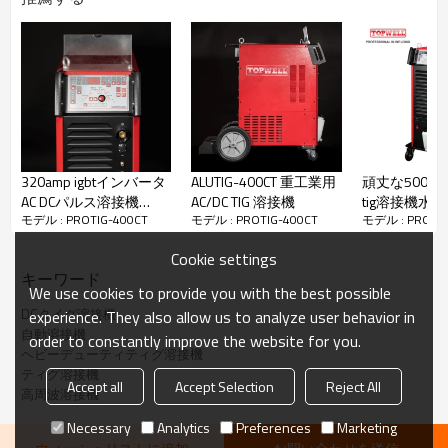
フィラー メタルの堆積を緩和するのにも役立ちます。
高周波始動 -
さまざまな条件下でアークを簡単に確立できま
す。
ホットスタート & アーク力 -
MMA 溶接での始動が簡単で強力
なアークが可能
320amp igbtインバータ
ALUTIG-400CT 重工業用
頑丈な500am
AC DCパルス溶接機
AC/DC TIG 溶接機
tig溶接機水
モデル : PROTIG-400CT
モデル : PROTIG-400CT
モデル : PROTIG
MasterTig 320ct
トMaster TIG-
Cookie settings
キーワード
We use cookies to provide you with the best possible
DCタイグ溶接機
experience. They also allow us to analyze user behavior in
自動溶接機
order to constantly improve the website for you.
ヘビーデューティティグ溶接機
ティグ溶接機
Accept all
Accept Selection
Reject All
高周波溶接機
Necessary
Analytics
Preferences
Marketing