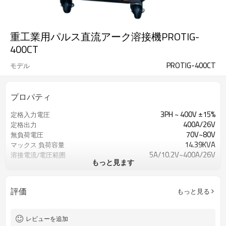
重工業用パルス直流アーク溶接機PROTIG-
400CT
PROTIG-400CT
モデル
プロパティ
3PH ~ 400V ±15%
定格入力電圧
400A/26V
定格出力
70V~80V
無負荷電圧
14.39KVA
マックス 負荷容量
5A/10.2V~400A/26V
溶接電流/電圧範囲
もっと見ます
85%
効率
レッド
カラー
1年保証
保証
評価
もっと見る
960X420X900mm
ディメンション
70KG
重り
レビューを追加