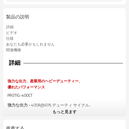
製品の説明
詳細
ビデオ
仕様
あなたも必要かもしれません
関連機種
詳細
強力な出力、産業用のヘビーデューティー、
優れたパフォーマンス
PROTIG-400CT
強力な出力 -
400A@60% デューティ サイクル。
もっと見ます
高度なパルス制御 -
薄い材料への入熱を最小限に抑え、プロセ
ス配管などの曲面での上り溶接用に凍結溶接パドルを高速化し
ます。 また、TIG パルスは、ビードの外観を一定にするため、
推薦する