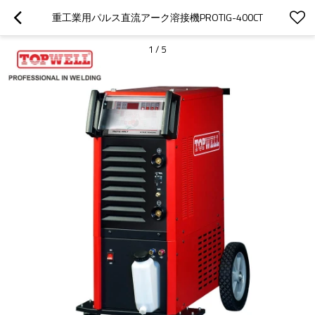
重工業用パルス直流アーク溶接機PROTIG-400CT
1
/
5