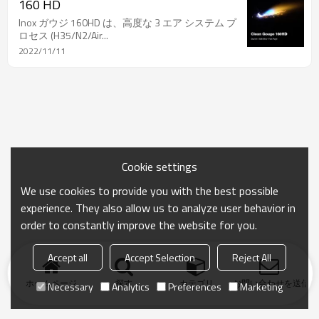
160 HD
Inox ガウジ 160HD は、高度な 3 エア システム プ
ロセス (H35/N2/Air...
2022/11/11
Cookie settings
We use cookies to provide you with the best possible
experience. They also allow us to analyze user behavior in
order to constantly improve the website for you.
Accept all
Accept Selection
Reject All
ホームページ
探す
カテゴリ
お問い合わせを送信
Necessary
Analytics
Preferences
Marketing